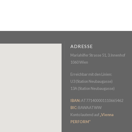
ADRESSE
Mariahilfer Strasse 51, 3.Innenhof
1060 Wien
Erreichbar mit den Linien:
U3 (Station Neubaugasse)
13A (Station Neubaugasse)
IBAN:
AT771400001110665462
BIC:
BAWAATWW
Konto lautend auf
„Vienna
PERFORM“