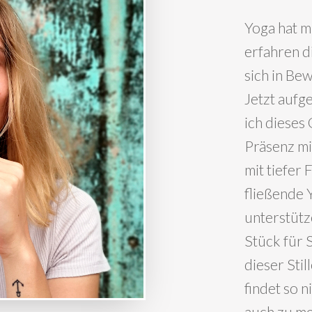
Yoga hat m
erfahren d
sich in Be
Jetzt aufg
ich dieses
Präsenz mit
mit tiefer
fließende 
unterstütz
Stück für 
dieser Sti
findet so n