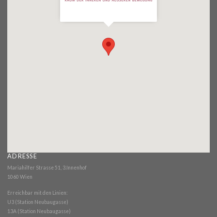
ADRESSE
Mariahilfer Strasse 51, 3.Innenhof
1060 Wien
Erreichbar mit den Linien:
U3 (Station Neubaugasse)
13A (Station Neubaugasse)